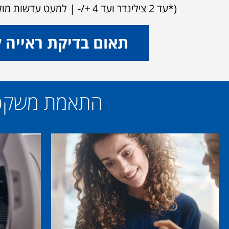
(*עד 2 צילינדר ועד 4 +/- | למעט עדשות מולטיפוקל, עדשות ייצור ושמש)
תאום בדיקת ראייה 
התאמת משקפיים 