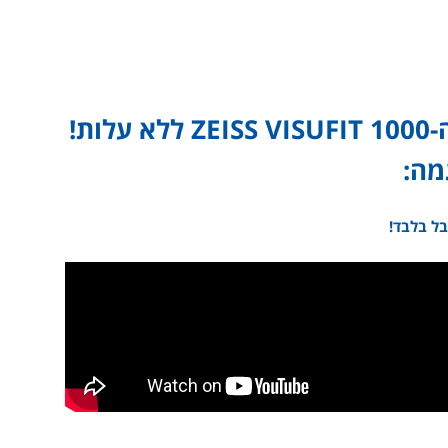
ת!
מה:
ל בלבד!