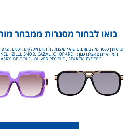
בואו לבחור מסגרות ממבחר מותג
צייס ויז'ן סנטר גאה במותגים שהיא מייצגת , מותגים איטלקים , יפנים , צר
העל הקיימים אצלנו כגון :  SNOB, CAZAL ,CHOPARD
RY LASRY ,BE GOLD, OLIVER PEOPLE , STARCK, EYE TEC